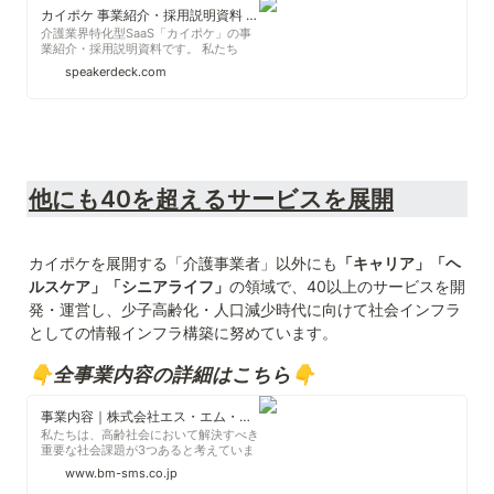
カイポケ 事業紹介・採用説明資料 / We are hiring
介護業界特化型SaaS「カイポケ」の事
業紹介・採用説明資料です。 私たち
は、多面的な経営支援とICT活用による
speakerdeck.com
業務効率化で、介護という日本の大きな
社会課題を解決することを目指していま
す。 人々が安心して暮らせる未来の実
現に向けて、一緒に挑戦する人を求めて
います。 以下も合わせてご覧くださ
い。 ▼株式会社エス・エム・エス 採
用情報 ...
他にも40を超えるサービスを展開
カイポケを展開する「介護事業者」以外にも
「キャリア」「ヘ
ルスケア」「シニアライフ」
の領域で、40以上のサービスを開
発・運営し、少子高齢化・人口減少時代に向けて社会インフラ
としての情報インフラ構築に努めています。
👇全事業内容の詳細はこちら👇
事業内容｜株式会社エス・エム・エス
私たちは、高齢社会において解決すべき
重要な社会課題が3つあると考えていま
す。 高齢社会が直面する「質の高い医
www.bm-sms.co.jp
療・介護サービスの提供が困難になる」