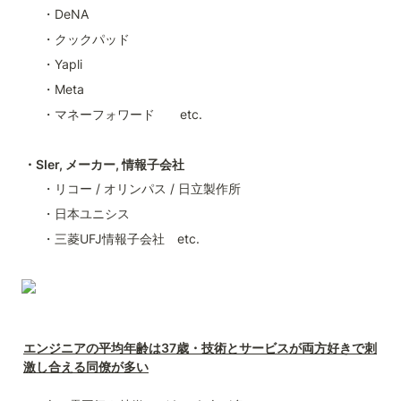
・DeNA
・クックパッド
・Yapli
・Meta
・マネーフォワード　　etc.
・
SIer, 
メーカー
, 
情報子会社
・リコー / オリンパス / 日立製作所
・日本ユニシス
・三菱UFJ情報子会社　etc.
エンジニアの平均年齢は37歳・技術とサービスが両方好きで刺
激し合える同僚が多い