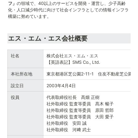
フ」
の領域で、40以上のサービスを開発・運営し、少子高齢
化・人口減少時代に向けて社会インフラとしての情報インフラ
構築に努めています。
エス・エム・エス会社概要
社名
株式会社エス・エム・エス

【英語表記】SMS Co., Ltd.
本社所在地
東京都港区芝公園2-11-1　住友不動産芝公園タ
設立日
2003年4月4日
役員
代表取締役社長　髙畑 正樹

社外取締役 監査等委員　髙木 暢子

社外取締役 監査等委員　原田 哲郎

社外取締役 監査等委員　大田 愛子

社外取締役　安田 誠

社外取締役　河﨑 武士