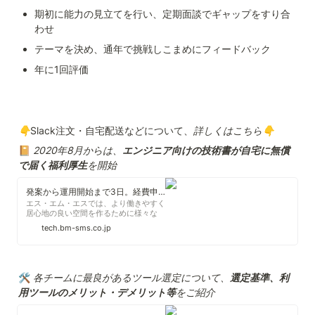
期初に能力の見立てを行い、定期面談でギャップをすり合
わせ
テーマを決め、通年で挑戦しこまめにフィードバック
年に1回評価
👇
Slack注文・自宅配送などについて、
詳しくはこちら👇
📔 
2020年8月からは、
エンジニア向けの技術書が自宅に無償
で届く福利厚生
を開始
発案から運用開始まで3日。経費申請も出社も不要、技術書が自宅に届くデリバリー制度をスタートしました - エス・エム・エス エンジニア テックブログ
エス・エム・エスでは、より働きやすく
居心地の良い空間を作るために様々な
社内制度を提供しています。2020年8
tech.bm-sms.co.jp
月からは、 エンジニア向けの技術書が
自宅に無償で届く 福利厚生を開始しま
した。 この制度を利用すると、Slack内
の購買用channelに、書籍のAmazon
URLを書いて購買担当者にメンションを
🛠️ 
各チームに最良があるツール選定について、
選定基準、利
するだけで、即日注文され自宅に技術書
用ツールのメリット・デメリット等
をご紹介
が届きます。出社も経費申請の必要もあ
りません。 ...