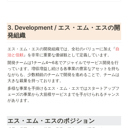
「現役世代の負担がより深刻になる」
「高齢社会の生活にまつわる困りごとの
解決が困難になる」という社会課題に対
して、次のような戦略的事業領域におい
て解決を目指しています。
3. Development / エス・エム・エスの開
発組織
エス・エム・エスの開発組織では、全社のバリューに加え『
自
治と信頼
』を非常に重要な価値観として定義しています。
開発チームは1チーム4〜6名でアジャイルでサービス開発を行
っています。増収増益し続ける各事業の豊富なアセットを持ち
ながらも、少数精鋭のチームで開発を進めることで、チームは
大きな裁量を持っております。
多様な事業を手掛けるエス・エム・エスではスタートアップフ
ェーズの事業から大規模サービスまでを手がけられるチャンス
があります。
エス・エム・エスのポジション