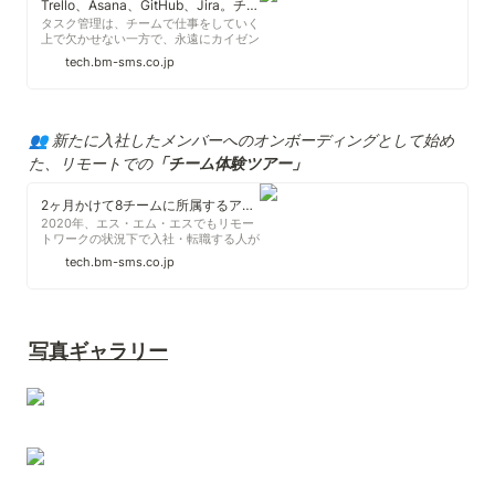
Trello、Asana、GitHub、Jira。チームによって管理ツールがバラバラな理由 - エス・エム・エス エンジニア テックブログ
タスク管理は、チームで仕事をしていく
上で欠かせない一方で、永遠にカイゼン
し続ける必要があるものです。チームご
tech.bm-sms.co.jp
とに、どんなツールを選んでいるのか、
それをどう利用しているのでしょうか。
エス・エム・エスでは、タスク管理の仕
方もチームごとに裁量が与えられていま
す。どのようなツールを利用してタスク
👥 新たに入社したメンバーへのオンボーディングとして始め
管理をしているのか。「カイポケ」「カ
た、リモートでの
「チーム体験ツアー」
イゴジョブ」「ハピすむ」など、各サー
ビスの開発チームに聞いてみました！
2ヶ月かけて8チームに所属するアーキテクト向けオンボード「チーム体験ツアー」とは？ - エス・エム・エス エンジニア テックブログ
2020年、エス・エム・エスでもリモー
トワークの状況下で入社・転職する人が
これまでにないくらい増えました。そう
tech.bm-sms.co.jp
すると、「入社時も入社後も社員に会え
ていない」「実際に顔を合わせることな
く仕事を進める」といった経験も増えま
す。 新しい環境へと身を投じるのは、
少なからず 不安や戸惑いが伴います。
写真ギャラリー
それが 最初からリモートでの移行 とな
れば、さらに不安や戸惑いは大きくなる
はずです。 ...