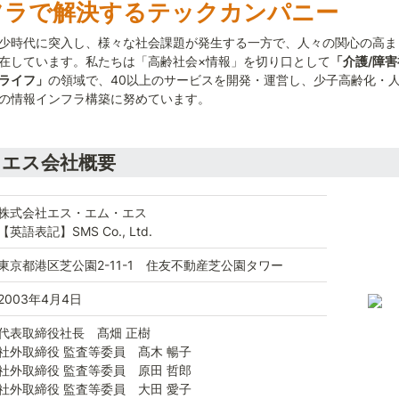
フラで解決するテックカンパニー
少時代に突入し、様々な社会課題が発生する一方で、人々の関心の高ま
在しています。私たちは「高齢社会×情報」を切り口として
「介護/障
ライフ」
の領域で、40以上のサービスを開発・運営し、少子高齢化・
の情報インフラ構築に努めています。
・エス会社概要
株式会社エス・エム・エス

【英語表記】SMS Co., Ltd.
東京都港区芝公園2-11-1　住友不動産芝公園タワー
2003年4月4日
代表取締役社長　髙畑 正樹

社外取締役 監査等委員　髙木 暢子

社外取締役 監査等委員　原田 哲郎

社外取締役 監査等委員　大田 愛子
