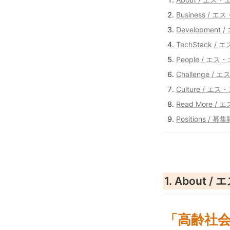
Business 
Developmen
TechStack
People / エ
Challenge
Culture /
Read More
Positions / 募
1. About
「高齢社会