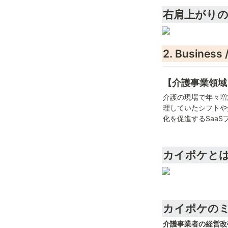
右肩上がり
2. Busin
【介護事業領域】介
介護の現場で年々増
理していたシフトや
化を促進するSaaS
カイポケと
カイポケの
介護事業者の経営改