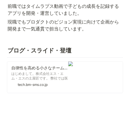
前職ではタイムラプス動画で子どもの成長を記録する
アプリを開発・運営していました。
現職でもプロダクトのビジョン実現に向けて企画から
開発まで一気通貫で担当しています。
ブログ・スライド・登壇
自律性を高める小さなチームの開発スタイル #sms_tech - エス・エム・エス エンジニア テックブログ
はじめまして。株式会社エス・エ
ム・エスの土屋匠です。 弊社では医
療・介護・ヘルスケア・シニアライ
tech.bm-sms.co.jp
フの４つの領域で高齢社会の情報イ
ンフラを構築しており、シニアライ
フ事業領域では高齢社会が直面する
「高齢社会の生活にまつわる困りご
との解決が困難になる」という社会
課題に対し、「多様な選択肢と質の
高い意思決定情報の提供」を通じ
て…